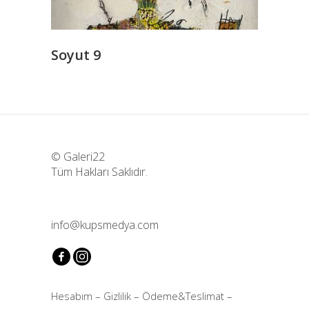
Soyut 9
© Galeri22
Tüm Hakları Saklıdır.
info@kupsmedya.com
Hesabım
–
Gizlilik
–
Ödeme&Teslimat
–